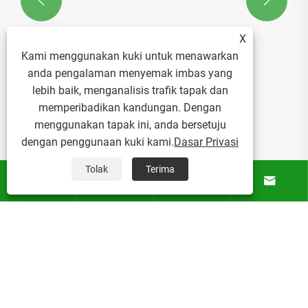


X
Kami menggunakan kuki untuk menawarkan
anda pengalaman menyemak imbas yang
lebih baik, menganalisis trafik tapak dan
Apakah Peranan Penyembur Penyembur
memperibadikan kandungan. Dengan
Mikro dalam Pertanian Rumah Hijau
Mampan?
menggunakan tapak ini, anda bersetuju
Lihat Lagi >>
dengan penggunaan kuki kami.
Dasar Privasi
Tolak
Terima




Tentang Kami
Produk
Berita