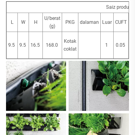
Saiz produk 
U/berat
L
W
H
PKG
dalaman
Luar
CUFT
b
(g)
Kotak
9.5
9.5
16.5
168.0
1
0.05
pl
coklat