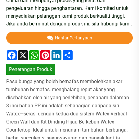
China dan mempunyai proses yang ketat dari
pengeluaran hingga penghantaran. Kami komited untuk
menyediakan pelanggan kami produk berkualiti tinggi.
Jika anda berminat dengan produk ini, sila hubungi kami.
Hantar Pertanyaan
Facebook
X
WhatsApp
Pinterest
LinkedIn
Share
Penerangan Produk
Pasu bunga yang boleh bernafas membolehkan akar
tumbuhan bernafas, menghalang reput akar yang
disebabkan oleh air yang berlebihan, penanam dalaman
3 inci bahan PP ini adalah sebahagian daripada siri
Watex—serasi dengan kedua-dua sistem Watex Vertical
Green Wall dan Kit Dinding Hijau Berkebun Watex
Countertop. Ideal untuk menanam tumbuhan berbunga,
herba, succulents, sayur-sayuran dan banyak lagi, ia