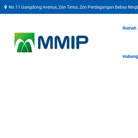
No.11 Gangdong Avenue, Zon Timur, Zon Perdagangan Bebas Ningbo
Rumah
Hubung