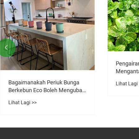

Pengairan mikro-penyiram:
Mengantar era baharu
pengairan penjimatan air yang
Bagaima
Lihat Lagi >>
cekap
Pemercik
Mengopt
Lihat Lagi
Air di Ru