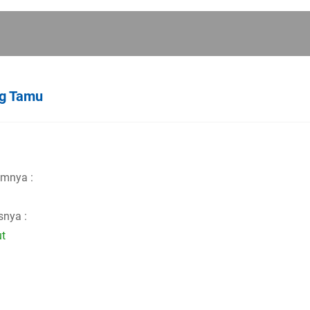
g Tamu
mnya :
snya :
t