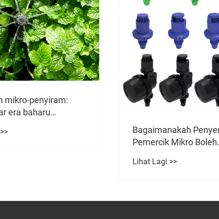
nakah Penyembur
Bagaimanakah Penye
 Mikro Boleh
Pemercik Mikro Meni
imumkan Pengagihan
Kecekapan Air dalam
 >>
Lihat Lagi >>
mah Hijau?
Pengairan Taman?