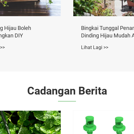
n Paip Boleh
Kelengkapan Barb 1
lkan
19mm 25mm
 >>
Lihat Lagi >>
Cadangan Berita