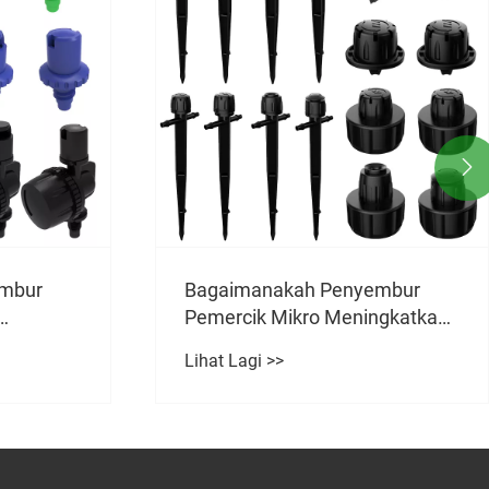

Faedah Menggunakan Sprinkle
Micro Spray
mbur
Lihat Lagi >>
ngkatkan