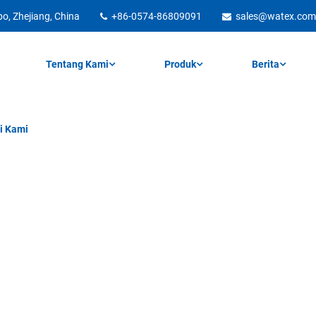
, Zhejiang, China
+86-0574-86809091
sales@watex.com
Tentang Kami
Produk
Berita
i Kami